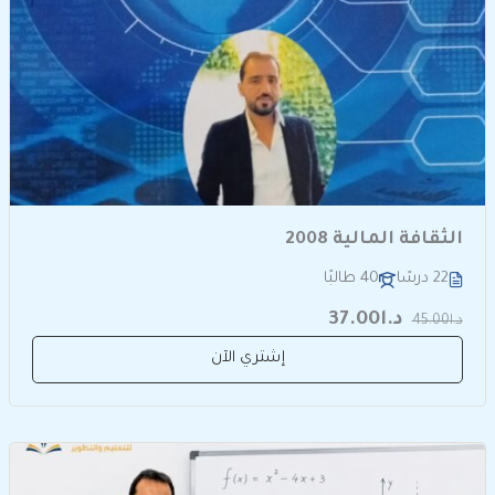
الثقافة المالية 2008
22 درسًا
40 طالبًا
د.ا37.00
د.ا45.00
إشتري الآن