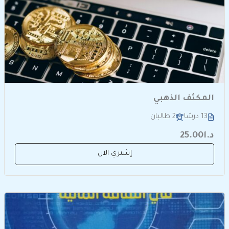
المكثف الذهبي
13 درسًا
2 طالبان
د.ا25.00
إشتري الآن